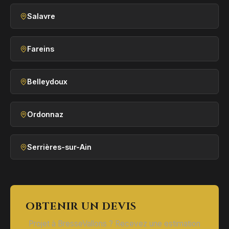
Salavre
Fareins
Belleydoux
Ordonnaz
Serrières-sur-Ain
OBTENIR UN DEVIS
Projet à BresseVallons ? Recevez une estimation