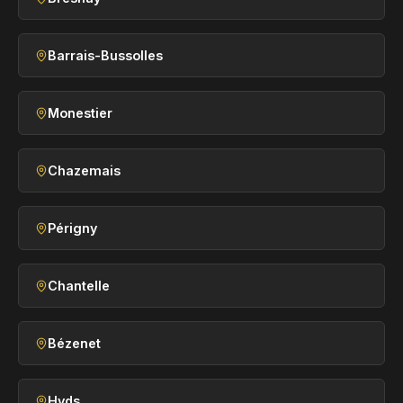
Barrais-Bussolles
Monestier
Chazemais
Périgny
Chantelle
Bézenet
Hyds