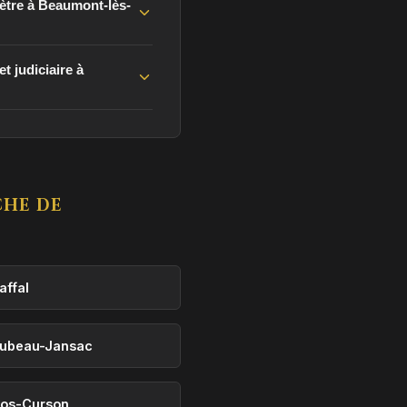
mètre à Beaumont-lès-
t judiciaire à
CHE DE
affal
ubeau-Jansac
os-Curson