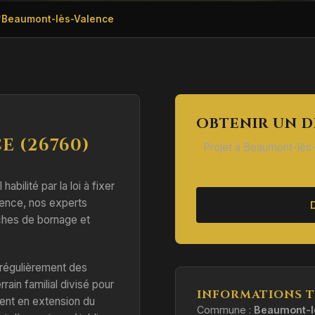
Beaumont-lès-Valence
OBTENIR UN D
 (26760)
Projet à Beaumont-lès-
habilité par la loi à fixer
lence, nos experts
hes de bornage et
 régulièrement des
rain familial divisé pour
INFORMATIONS T
ment en extension du
Commune :
Beaumont-l