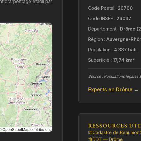
 d'arpentage établi par
Code Postal :
26760
Code INSEE :
26037
Département :
Drôme (2
Région :
Auvergne-Rhô
Population :
4 337 hab.
Superficie :
17,74 km²
Source : Populations légales 
Experts en Drôme →
RESSOURCES UTI
 OpenStreetMap contributors
Cadastre de Beaumont
DDT — Drôme