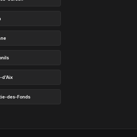
n
nne
nils
-d'Aix
tie-des-Fonds