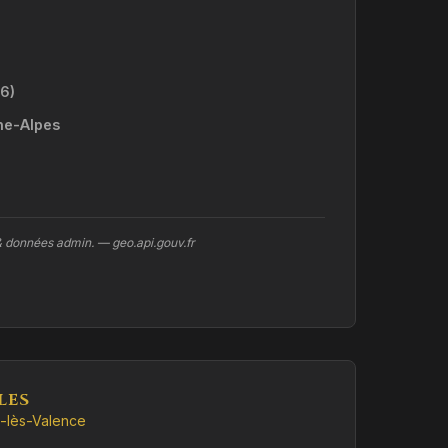
6)
ne-Alpes
& données admin. — geo.api.gouv.fr
LES
-lès-Valence