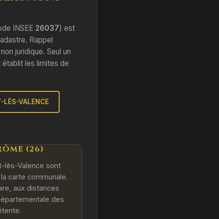
code INSEE
26037
) est
 cadastre. Rappel
, non juridique. Seul un
tablit les limites de
-LÈS-VALENCE
ÔME (26)
t-lès-Valence sont
u la carte communale.
uire, aux distances
 Départementale des
étente.