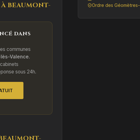
S À BEAUMONT-
Ordre des Géomètres-
NCÉ DANS
des communes
lès-Valence
.
 cabinets
éponse sous 24h.
ATUIT
 BEAUMONT-