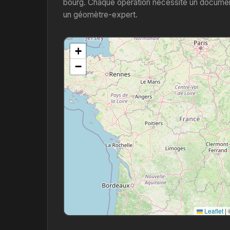
bourg. Chaque opération nécessite un document
un géomètre-expert.
+
−
Leaflet
|
©