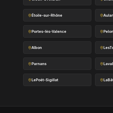
Étoile-sur-Rhône
Aula
Portes-lès-Valence
Pelo
Albon
LesTo
Parnans
Laval
LePoët-Sigillat
LaBâ