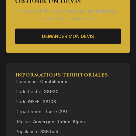
OBTENIR UN DEVIS
Projet à Chichilianne ? Recevez une estimation
gratuite de nos partenaires.
DEMANDER MON DEVIS
INFORMATIONS TERRITORIALES
Commune :
Chichilianne
Code Postal :
38930
Code INSEE :
38103
Département :
Isère (38)
Région :
Auvergne-Rhône-Alpes
Population :
336 hab.