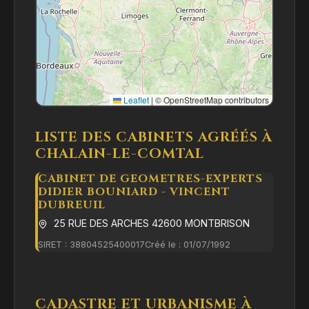
Leaflet
|
© OpenStreetMap contributors
LISTE DES CABINETS AGRÉÉS À
CHALAIN-LE-COMTAL
CABINET DE GEOMETRES-EXPERTS
DIDIER BOUNIARD - VINCENT
DUBREUIL
25 RUE DES ARCHES 42600 MONTBRISON
SIRET : 38804525400017
Créé le : 01/07/1992
CADASTRE ET URBANISME À