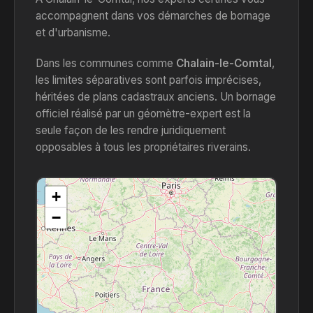
accompagnent dans vos démarches de bornage
et d'urbanisme.
Dans les communes comme
Chalain-le-Comtal
,
les limites séparatives sont parfois imprécises,
héritées de plans cadastraux anciens. Un bornage
officiel réalisé par un géomètre-expert est la
seule façon de les rendre juridiquement
opposables à tous les propriétaires riverains.
+
−