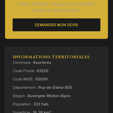
Projet à Beurières ? Recevez une estimation
gratuite de nos partenaires.
DEMANDER MON DEVIS
INFORMATIONS TERRITORIALES
Commune :
Beurières
Code Postal :
63220
Code INSEE :
63039
Département :
Puy-de-Dôme (63)
Région :
Auvergne-Rhône-Alpes
Population :
322 hab.
Superficie :
16,26 km²