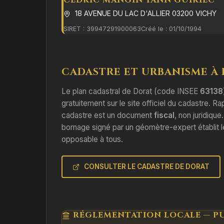
CEDRIC MANGIN YANN GUIRIEC
18 AVENUE DU LAC D'ALLIER 03200 VICHY
SIRET : 39947291900063
Créé le : 01/10/1994
CADASTRE ET URBANISME À
Le plan cadastral de Dorat (code INSEE
63138
gratuitement sur le site officiel du cadastre. Ra
cadastre est un document
fiscal
, non juridique
bornage signé par un géomètre-expert établit l
opposable à tous.
CONSULTER LE CADASTRE DE DORAT
RÉGLEMENTATION LOCALE — PU