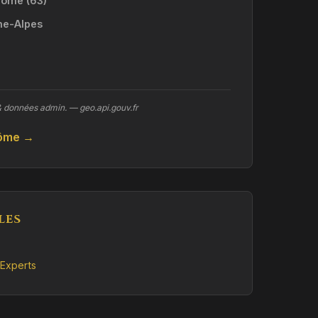
ôme (63)
ne-Alpes
& données admin. — geo.api.gouv.fr
Dôme →
LES
Experts