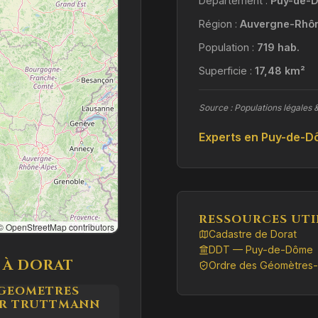
Département :
Puy-de-D
Région :
Auvergne-Rhô
Population :
719 hab.
Superficie :
17,48 km²
Source : Populations légales 
Experts en Puy-de-
RESSOURCES UTI
 OpenStreetMap contributors
Cadastre de Dorat
DDT — Puy-de-Dôme
 À DORAT
Ordre des Géomètres-
E GEOMETRES
IER TRUTTMANN