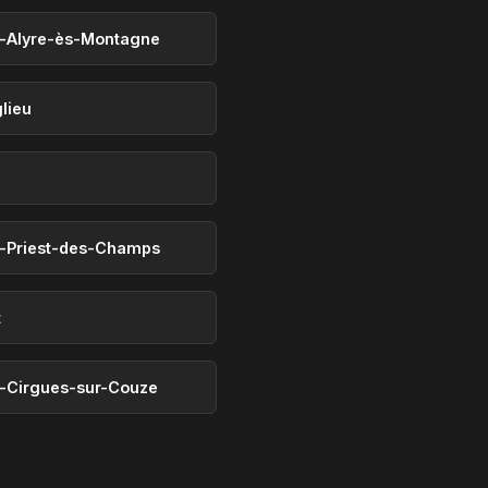
t-Alyre-ès-Montagne
lieu
t-Priest-des-Champs
t
t-Cirgues-sur-Couze