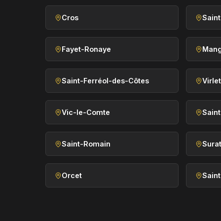
Cros
Sain
Fayet-Ronaye
Mang
Saint-Ferréol-des-Côtes
Virlet
Vic-le-Comte
Sain
Saint-Romain
Sura
Orcet
Sain