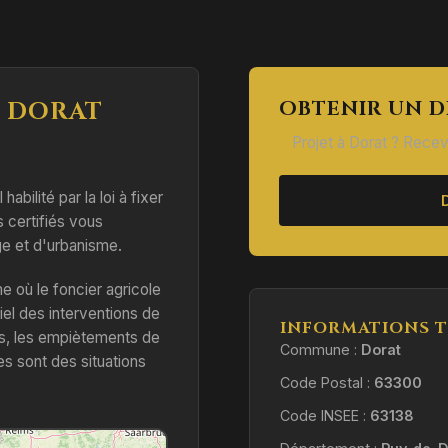
OBTENIR UN D
À DORAT
Projet à Dorat ? Recev
habilité par la loi à fixer
s certifiés vous
 et d'urbanisme.
où le foncier agricole
iel des interventions de
INFORMATIONS T
s, les empiètements de
Commune :
Dorat
s sont des situations
Code Postal :
63300
Code INSEE :
63138