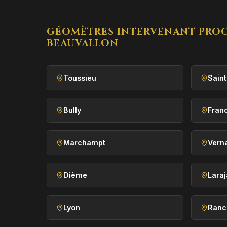
GÉOMÈTRES INTERVENANT PRO
BEAUVALLON
Toussieu
Sain
Bully
Franc
Marchampt
Vern
Dième
Lara
Lyon
Ranc