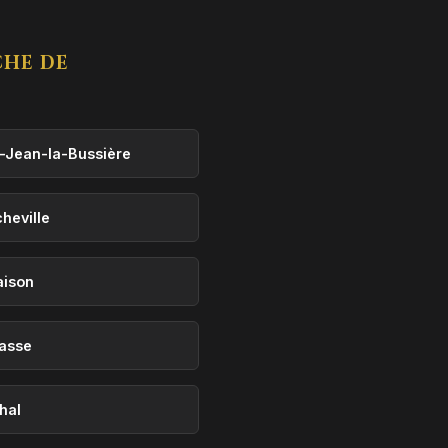
CHE DE
t-Jean-la-Bussière
heville
aison
jasse
hal