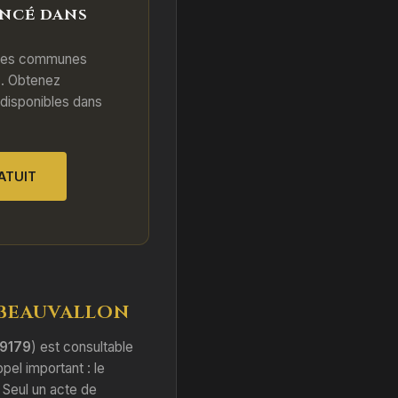
NCÉ DANS
des communes
n
. Obtenez
 disponibles dans
ATUIT
 BEAUVALLON
9179
) est consultable
ppel important : le
. Seul un acte de