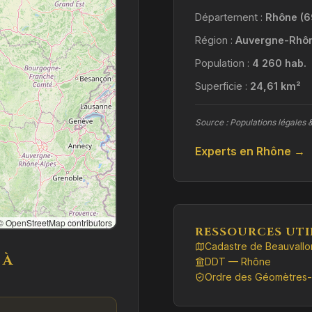
Département :
Rhône (6
Région :
Auvergne-Rhô
Population :
4 260 hab.
Superficie :
24,61 km²
Source : Populations légales 
Experts en Rhône →
 OpenStreetMap contributors
RESSOURCES UTI
Cadastre de Beauvallo
 À
DDT — Rhône
Ordre des Géomètres-