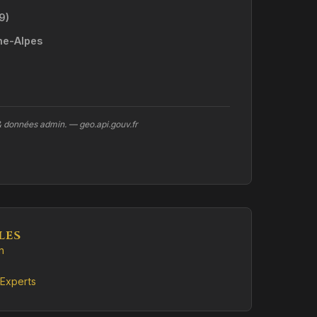
9)
ne-Alpes
& données admin. — geo.api.gouv.fr
LES
n
Experts