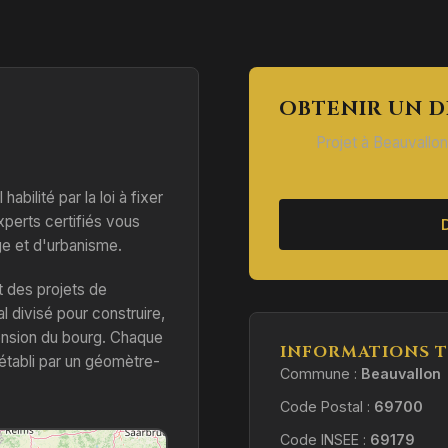
OBTENIR UN D
Projet à Beauvallo
habilité par la loi à fixer
experts certifiés vous
 et d'urbanisme.
t des projets de
al divisé pour construire,
ension du bourg. Chaque
INFORMATIONS T
établi par un géomètre-
Commune :
Beauvallon
Code Postal :
69700
Code INSEE :
69179