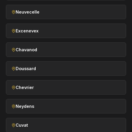
Neuvecelle
Excenevex
Chavanod
Doussard
Chevrier
Neydens
Cuvat